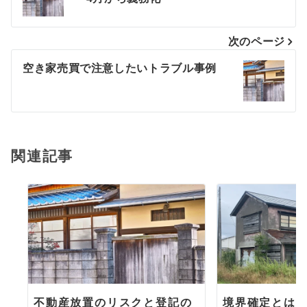
稿
ナ
次のページ
ビ
空き家売買で注意したいトラブル事例
ゲ
ー
シ
関連記事
ョ
ン
不動産放置のリスクと登記の
境界確定とは