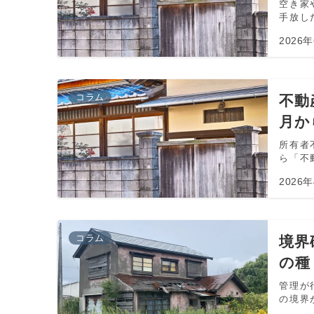
空き家
手放した
2026
コラム
不動
月か
所有者
ら「不動
2026
コラム
境界
の種
管理が
の境界が