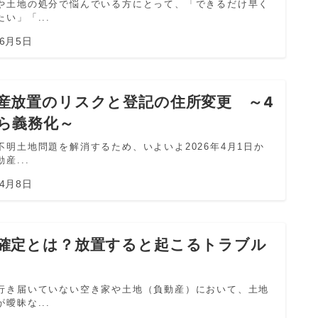
や土地の処分で悩んでいる方にとって、「できるだけ早く
い」「...
年6月5日
産放置のリスクと登記の住所変更 ～4
ら義務化～
不明土地問題を解消するため、いよいよ2026年4月1日か
産...
年4月8日
確定とは？放置すると起こるトラブル
行き届いていない空き家や土地（負動産）において、土地
曖昧な...