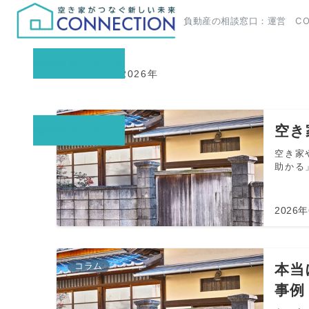
負動産の相談窓口：運営 CON
無料査定フォーム
HOME
2026年
コラム
空き
無料査定フォーム
空き家
助かる」
2026
コラム
本当
事例